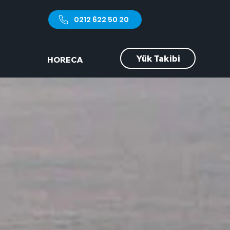
0212 622 50 20
Yük Takibi
HORECA