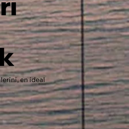
rı
ik
erini, en ideal