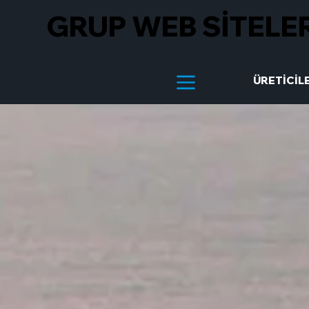
GRUP WEB SİTELE
ÜRETİCİL