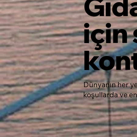
Gıda
için
kont
Dünyanın her yer
koşullarda ve en 