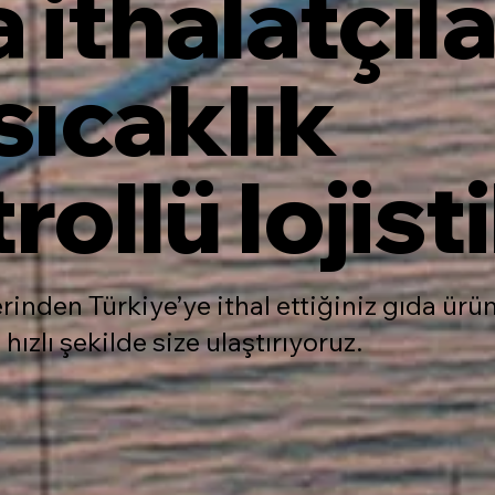
 ithalatçıla
 sıcaklık
rollü lojist
inden Türkiye’ye ithal ettiğiniz gıda ürünl
hızlı şekilde size ulaştırıyoruz.