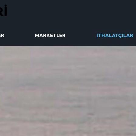
Rİ
ER
MARKETLER
İTHALATÇILAR